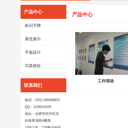
产品中心
产品中心
标识字牌
展览展示
平面设计
写真喷绘
工作现场
联系我们
电话：0551-68998852
QQ：119831829
地址：合肥市经开区石
柱路翠湖苑4幢商
106(126、226终点站往