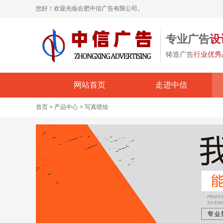
您好！欢迎光临合肥中信广告有限公司。
专业广告
设
铸造广告
行业优秀
网站首页
走进中信
首页
> 产品中心 > 写真喷绘