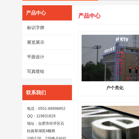
产品中心
产品中心
标识字牌
展览展示
平面设计
写真喷绘
户个亮化
联系我们
电话：0551-68998852
QQ：119831829
地址：合肥市经开区石
柱路翠湖苑4幢商
106(126、226终点站往