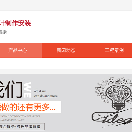
计制作安装
品牌
产品中心
新闻动态
工程案例