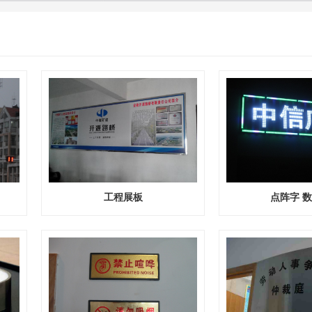
工程展板
点阵字 