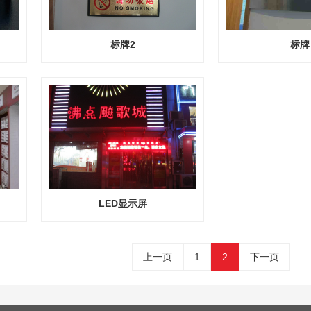
标牌2
标牌
LED显示屏
上一页
1
2
下一页