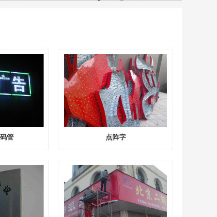
数码管
点阵字