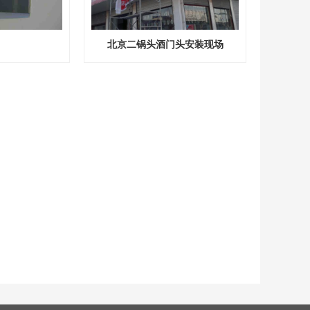
北京二锅头酒门头安装现场