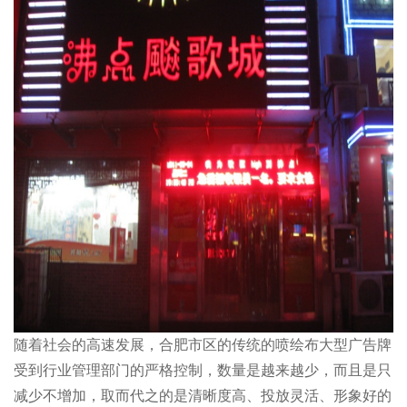
全民上网时代，设计师要懂点法律
一、知识产权 是“基于创造成果和工商标记依法产生的权利的统
称”。知识产权的...
设计师要重视版权合规，警惕“钓鱼行为”
“钓鱼”其实是互联网黑话。“钓鱼行为”是指欺骗或者诈骗的一种方
式。 而在国...
设计师要懂点法律，广告法
广告法这个词应该都不陌生。但是很多设计师觉得广告法和自己离
的很远，自己是互联...
随着社会的高速发展，合肥市区的传统的喷绘布大型广告牌
受到行业管理部门的严格控制，数量是越来越少，而且是只
全民上网时代，设计师要懂点法律
减少不增加，取而代之的是清晰度高、投放灵活、形象好的