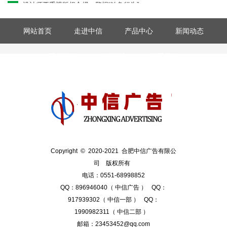
“钓鱼”其实是互联网黑话。“钓鱼行为”是指欺骗或者诈骗的一种方
式。 而在国...
网站首页
走进中信
产品中心
新闻动态
工程案例
在线留言
联系我们
设计师要懂点法律，广告法
广告法这个词应该都不陌生。但是很多设计师觉得广告法和自己离
的很远，自己是互联...
Copyright © 2020-2021 合肥中信广告有限公
司 版权所有
电话：0551-68998852
QQ：896946040（ 中信广告 ） QQ：
917939302（ 中信一部 ） QQ：
1990982311（ 中信二部 ）
邮箱：23453452@qq.com