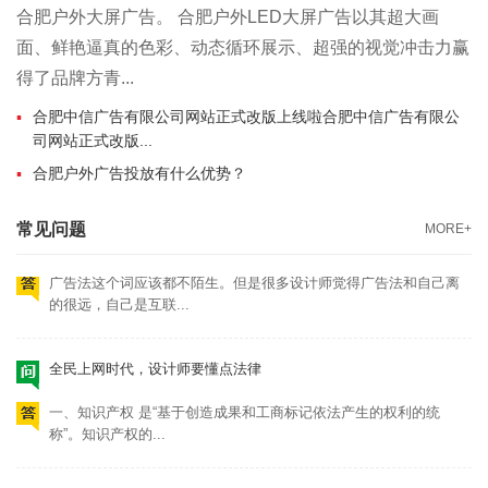
一、知识产权 是“基于创造成果和工商标记依法产生的权利的统
合肥户外大屏广告。 合肥户外LED大屏广告以其超大画
称”。知识产权的...
面、鲜艳逼真的色彩、动态循环展示、超强的视觉冲击力赢
得了品牌方青...
设计师要重视版权合规，警惕“钓鱼行为”
合肥中信广告有限公司网站正式改版上线啦合肥中信广告有限公
“钓鱼”其实是互联网黑话。“钓鱼行为”是指欺骗或者诈骗的一种方
司网站正式改版...
式。 而在国...
合肥户外广告投放有什么优势？
设计师要懂点法律，广告法
常见问题
MORE+
广告法这个词应该都不陌生。但是很多设计师觉得广告法和自己离
的很远，自己是互联...
全民上网时代，设计师要懂点法律
一、知识产权 是“基于创造成果和工商标记依法产生的权利的统
称”。知识产权的...
设计师要重视版权合规，警惕“钓鱼行为”