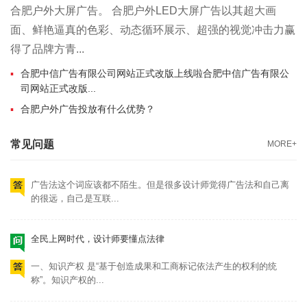
一、知识产权 是“基于创造成果和工商标记依法产生的权利的统
合肥户外大屏广告。 合肥户外LED大屏广告以其超大画
称”。知识产权的...
面、鲜艳逼真的色彩、动态循环展示、超强的视觉冲击力赢
得了品牌方青...
设计师要重视版权合规，警惕“钓鱼行为”
合肥中信广告有限公司网站正式改版上线啦合肥中信广告有限公
司网站正式改版...
“钓鱼”其实是互联网黑话。“钓鱼行为”是指欺骗或者诈骗的一种方
式。 而在国...
合肥户外广告投放有什么优势？
常见问题
MORE+
设计师要懂点法律，广告法
广告法这个词应该都不陌生。但是很多设计师觉得广告法和自己离
的很远，自己是互联...
全民上网时代，设计师要懂点法律
一、知识产权 是“基于创造成果和工商标记依法产生的权利的统
称”。知识产权的...