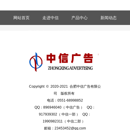
设计师要重视版权合规，警惕“钓鱼行为”
“钓鱼”其实是互联网黑话。“钓鱼行为”是指欺骗或者诈骗的一种方
网站首页
走进中信
产品中心
新闻动态
式。 而在国...
工程案例
在线留言
联系我们
设计师要懂点法律，广告法
广告法这个词应该都不陌生。但是很多设计师觉得广告法和自己离
的很远，自己是互联...
Copyright © 2020-2021 合肥中信广告有限公
司 版权所有
电话：0551-68998852
QQ：896946040（ 中信广告 ） QQ：
917939302（ 中信一部 ） QQ：
1990982311（ 中信二部 ）
邮箱：23453452@qq.com