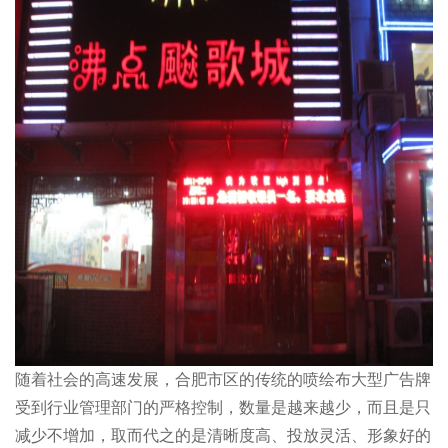
全民上网时代，设计师要懂点法律
一、知识产权 是“基于创造成果和工商标记依法产生的权利的统
称”。知识产权的...
设计师要重视版权合规，警惕“钓鱼行为”
“钓鱼”其实是互联网黑话。“钓鱼行为”是指欺骗或者诈骗的一种方
式。 而在国...
设计师要懂点法律，广告法
广告法这个词应该都不陌生。但是很多设计师觉得广告法和自己离
的很远，自己是互联...
随着社会的高速发展，合肥市区的传统的喷绘布大型广告牌
受到行业管理部门的严格控制，数量是越来越少，而且是只
全民上网时代，设计师要懂点法律
减少不增加，取而代之的是清晰度高、投放灵活、形象好的