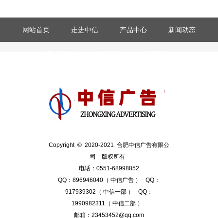
设计师要重视版权合规，警惕“钓鱼行为”
网站首页
走进中信
产品中心
新闻动态
“钓鱼”其实是互联网黑话。“钓鱼行为”是指欺骗或者诈骗的一种方
式。 而在国...
工程案例
在线留言
联系我们
设计师要懂点法律，广告法
广告法这个词应该都不陌生。但是很多设计师觉得广告法和自己离
的很远，自己是互联...
Copyright © 2020-2021 合肥中信广告有限公
司 版权所有
电话：0551-68998852
QQ：896946040（ 中信广告 ） QQ：
917939302（ 中信一部 ） QQ：
1990982311（ 中信二部 ）
邮箱：23453452@qq.com