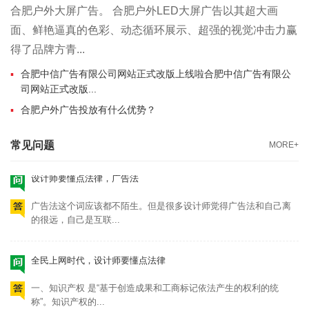
全民上网时代，设计师要懂点法律
合肥户外大屏广告。 合肥户外LED大屏广告以其超大画
面、鲜艳逼真的色彩、动态循环展示、超强的视觉冲击力赢
一、知识产权 是“基于创造成果和工商标记依法产生的权利的统
称”。知识产权的...
得了品牌方青...
合肥中信广告有限公司网站正式改版上线啦合肥中信广告有限公
设计师要重视版权合规，警惕“钓鱼行为”
司网站正式改版...
合肥户外广告投放有什么优势？
“钓鱼”其实是互联网黑话。“钓鱼行为”是指欺骗或者诈骗的一种方
式。 而在国...
常见问题
MORE+
设计师要懂点法律，广告法
广告法这个词应该都不陌生。但是很多设计师觉得广告法和自己离
的很远，自己是互联...
全民上网时代，设计师要懂点法律
一、知识产权 是“基于创造成果和工商标记依法产生的权利的统
称”。知识产权的...