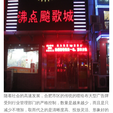
全民上网时代，设计师要懂点法律
一、知识产权 是“基于创造成果和工商标记依法产生的权利的统
称”。知识产权的...
设计师要重视版权合规，警惕“钓鱼行为”
“钓鱼”其实是互联网黑话。“钓鱼行为”是指欺骗或者诈骗的一种方
式。 而在国...
设计师要懂点法律，广告法
广告法这个词应该都不陌生。但是很多设计师觉得广告法和自己离
随着社会的高速发展，合肥市区的传统的喷绘布大型广告牌
的很远，自己是互联...
受到行业管理部门的严格控制，数量是越来越少，而且是只
减少不增加，取而代之的是清晰度高、投放灵活、形象好的