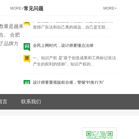
常见问题
MORE+
MORE+
广告法这个词应该都不陌生。但是很多设计师
觉得广告法和自己离的很远，自己是互联...
数量是越来
告。 合肥
全民上网时代，设计师要懂点法律
了品牌方
一、知识产权 是“基于创造成果和工商标记依法
产生的权利的统称”。知识产权的...
设计师要重视版权合规，警惕“钓鱼行为”
“钓鱼”其实是互联网黑话。“钓鱼行为”是指欺骗
或者诈骗的一种方式。 而在国...
留言
联系我们
设计师要懂点法律，广告法
广告法这个词应该都不陌生。但是很多设计师
觉得广告法和自己离的很远，自己是互联...